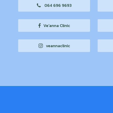
064 696 9693
Ve'anna Clinic
veannaclinic