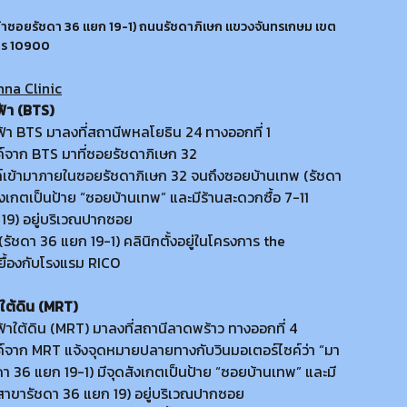
ข้าซอยรัชดา 36 แยก 19-1) ถนนรัชดาภิเษก แขวงจันทรเกษม เขต
คร 10900
anna Clinic
ฟ้า (BTS)
้า BTS มาลงที่สถานีพหลโยธิน 24 ทางออกที่ 1
ค์จาก BTS มาที่ซอยรัชดาภิเษก 32
ซค์เข้ามาภายในซอยรัชดาภิเษก 32 จนถึงซอยบ้านเทพ (รัชดา
ังเกตเป็นป้าย “ซอยบ้านเทพ” และมีร้านสะดวกซื้อ 7-11
19) อยู่บริเวณปากซอย
รัชดา 36 แยก 19-1) คลินิกตั้งอยู่ในโครงการ the
ยื้องกับโรงแรม RICO
ใต้ดิน (MRT)
้าใต้ดิน (MRT) มาลงที่สถานีลาดพร้าว ทางออกที่ 4
ค์จาก MRT แจ้งจุดหมายปลายทางกับวินมอเตอร์ไซค์ว่า “มา
ดา 36 แยก 19-1) มีจุดสังเกตเป็นป้าย “ซอยบ้านเทพ” และมี
 (สาขารัชดา 36 แยก 19) อยู่บริเวณปากซอย